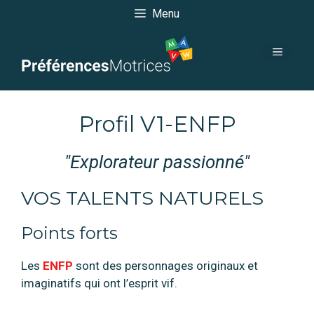
Aller
Menu
au
contenu
menu
Profil V1-ENFP
"Explorateur passionné"
VOS TALENTS NATURELS
Points forts
Les
ENFP
sont des personnages originaux et
imaginatifs qui ont l’esprit vif.