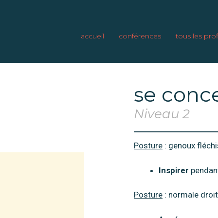
accueil
conférences
tous les prof
se conc
Niveau 2
Posture
: genoux fléchi
Inspirer
pendan
Posture
: normale droi