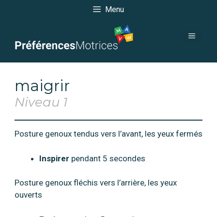
Aller
Menu
au
contenu
menu
maigrir
Niveau 1
Posture genoux tendus vers l’avant, les yeux fermés
Inspirer
pendant 5 secondes
Posture genoux fléchis vers l’arrière, les yeux
ouverts