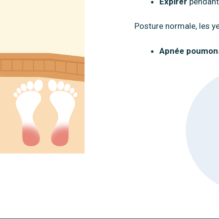
Expirer
pendant
Posture normale, les y
Apnée poumons