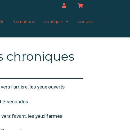
ils
formations
boutique
contact
s chroniques
ers l’arrière, les yeux ouverts
t 7 secondes
vers l’avant, les yeux fermés