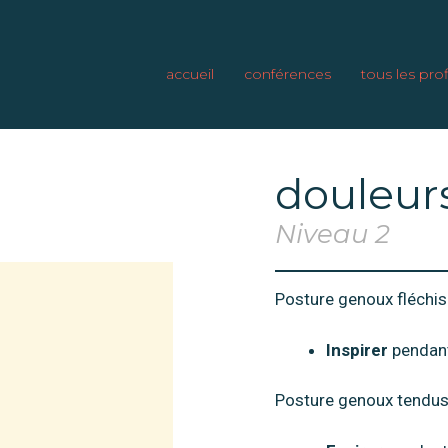
accueil
conférences
tous les prof
douleur
Niveau 2
Posture genoux fléchis v
Inspirer
pendan
Posture genoux tendus 